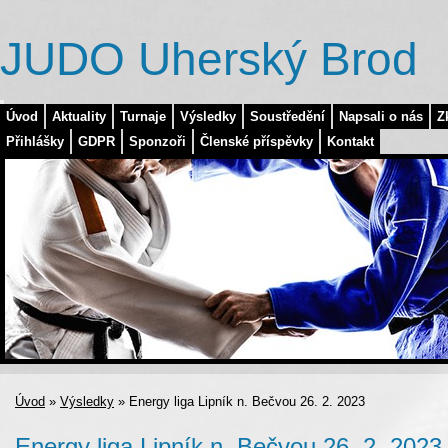
JUDO Uherský Brod
Úvod
Aktuality
Turnaje
Výsledky
Soustředění
Napsali o nás
Z
Přihlášky
GDPR
Sponzoři
Členské příspěvky
Kontakt
Úvod
»
Výsledky
»
Energy liga Lipník n. Bečvou 26. 2. 2023
Energy liga Lipník n. Bečvou 26. 2. 2023