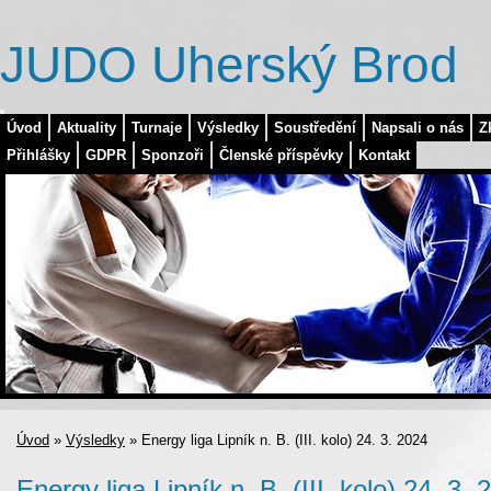
JUDO Uherský Brod
Úvod
Aktuality
Turnaje
Výsledky
Soustředění
Napsali o nás
Z
Přihlášky
GDPR
Sponzoři
Členské příspěvky
Kontakt
Úvod
»
Výsledky
»
Energy liga Lipník n. B. (III. kolo) 24. 3. 2024
Energy liga Lipník n. B. (III. kolo) 24. 3. 