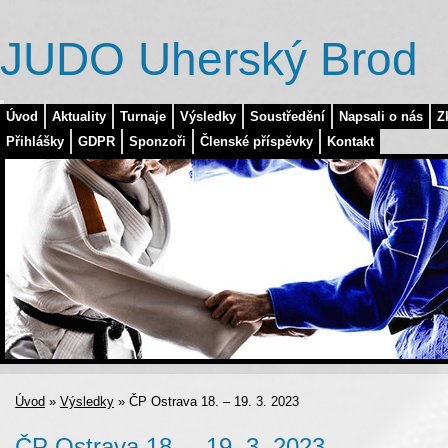
JUDO Uherský Brod
Úvod
Aktuality
Turnaje
Výsledky
Soustředění
Napsali o nás
Z
Přihlášky
GDPR
Sponzoři
Členské příspěvky
Kontakt
Úvod
»
Výsledky
»
ČP Ostrava 18. – 19. 3. 2023
ČP Ostrava 18. – 19. 3. 2023