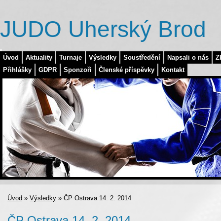
JUDO Uherský Brod
Úvod
Aktuality
Turnaje
Výsledky
Soustředění
Napsali o nás
Z
Přihlášky
GDPR
Sponzoři
Členské příspěvky
Kontakt
Úvod
»
Výsledky
»
ČP Ostrava 14. 2. 2014
ČP Ostrava 14. 2. 2014