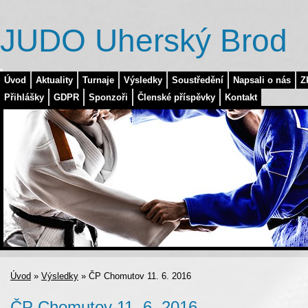
JUDO Uherský Brod
Úvod
Aktuality
Turnaje
Výsledky
Soustředění
Napsali o nás
Z
Přihlášky
GDPR
Sponzoři
Členské příspěvky
Kontakt
Úvod
»
Výsledky
»
ČP Chomutov 11. 6. 2016
ČP Chomutov 11. 6. 2016