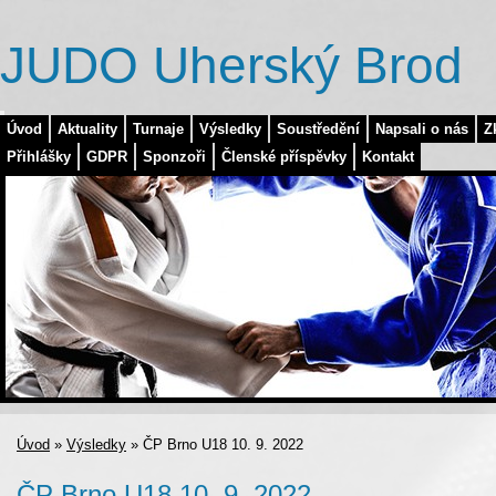
JUDO Uherský Brod
Úvod
Aktuality
Turnaje
Výsledky
Soustředění
Napsali o nás
Z
Přihlášky
GDPR
Sponzoři
Členské příspěvky
Kontakt
Úvod
»
Výsledky
»
ČP Brno U18 10. 9. 2022
ČP Brno U18 10. 9. 2022