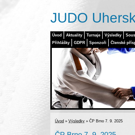
JUDO Uhersk
Úvod
Aktuality
Turnaje
Výsledky
Sous
Přihlášky
GDPR
Sponzoři
Členské přís
Úvod
»
Výsledky
»
ČP Brno 7. 9. 2025
ČP Brno 7. 9. 2025