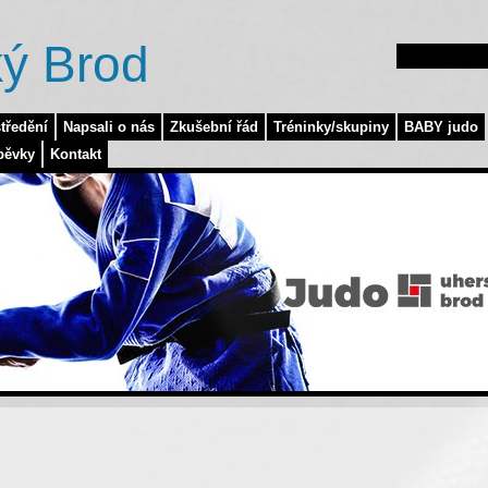
ý Brod
tředění
Napsali o nás
Zkušební řád
Tréninky/skupiny
BABY judo
pěvky
Kontakt