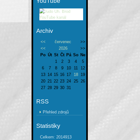
YouTube
Archiv
<<
červenec
>>
<<
2026
>>
Po
Út
St
Čt
Pá
So
Ne
1
2
3
4
5
6
7
8
9
10
11
12
13
14
15
16
17
18
19
20
21
22
23
24
25
26
27
28
29
30
31
RSS
Přehled zdrojů
Statistiky
Celkem:
2014913