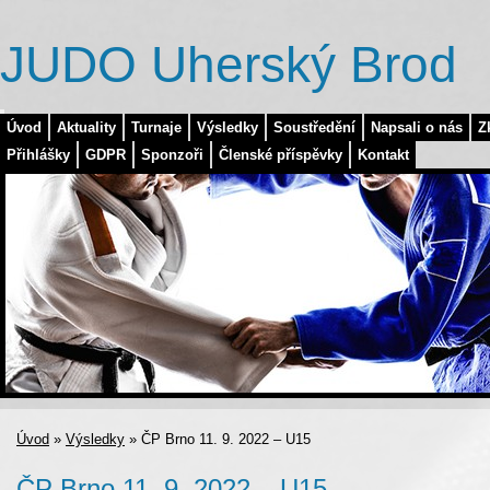
JUDO Uherský Brod
Úvod
Aktuality
Turnaje
Výsledky
Soustředění
Napsali o nás
Z
Přihlášky
GDPR
Sponzoři
Členské příspěvky
Kontakt
Úvod
»
Výsledky
»
ČP Brno 11. 9. 2022 – U15
ČP Brno 11. 9. 2022 – U15