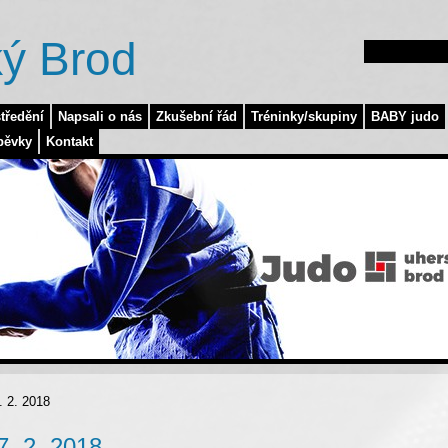
ý Brod
tředění
Napsali o nás
Zkušební řád
Tréninky/skupiny
BABY judo
pěvky
Kontakt
. 2. 2018
7. 2. 2018