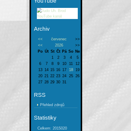
YouTube
Archiv
<<
červenec
>>
<<
2026
>>
Po
Út
St
Čt
Pá
So
Ne
1
2
3
4
5
6
7
8
9
10
11
12
13
14
15
16
17
18
19
20
21
22
23
24
25
26
27
28
29
30
31
RSS
Přehled zdrojů
Statistiky
Celkem:
2015020