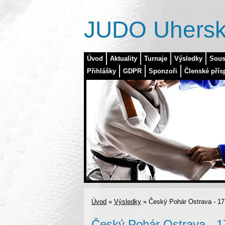
JUDO Uhersk
Úvod
Aktuality
Turnaje
Výsledky
Sous
Přihlášky
GDPR
Sponzoři
Členské přís
Úvod
»
Výsledky
»
Český Pohár Ostrava - 17
Český Pohár Ostrava - 1