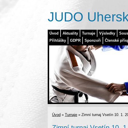
JUDO Uhersk
Úvod
Aktuality
Turnaje
Výsledky
Sous
Přihlášky
GDPR
Sponzoři
Členské přís
Úvod
»
Turnaje
»
Zimní turnaj Vsetín 10. 1. 2
Zimní turnaj Vsetín 10. 1