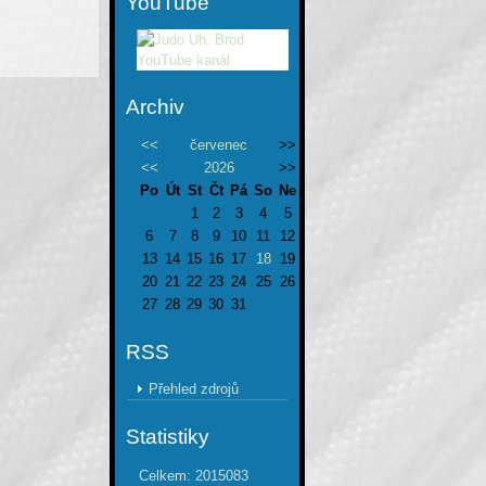
YouTube
Archiv
<<
červenec
>>
<<
2026
>>
Po
Út
St
Čt
Pá
So
Ne
1
2
3
4
5
6
7
8
9
10
11
12
13
14
15
16
17
18
19
20
21
22
23
24
25
26
27
28
29
30
31
RSS
Přehled zdrojů
Statistiky
Celkem:
2015083