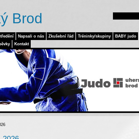
ý Brod
tředění
Napsali o nás
Zkušební řád
Tréninky/skupiny
BABY judo
pěvky
Kontakt
026
. 2026