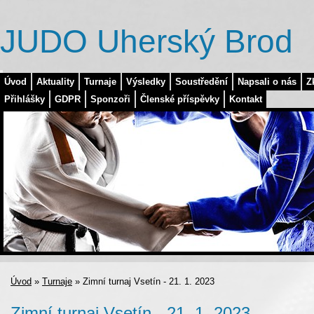
JUDO Uherský Brod
Úvod
Aktuality
Turnaje
Výsledky
Soustředění
Napsali o nás
Z
Přihlášky
GDPR
Sponzoři
Členské příspěvky
Kontakt
Úvod
»
Turnaje
»
Zimní turnaj Vsetín - 21. 1. 2023
Zimní turnaj Vsetín - 21. 1. 2023