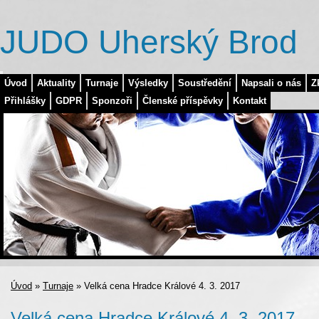
JUDO Uherský Brod
Úvod
Aktuality
Turnaje
Výsledky
Soustředění
Napsali o nás
Z
Přihlášky
GDPR
Sponzoři
Členské příspěvky
Kontakt
Úvod
»
Turnaje
»
Velká cena Hradce Králové 4. 3. 2017
Velká cena Hradce Králové 4. 3. 2017