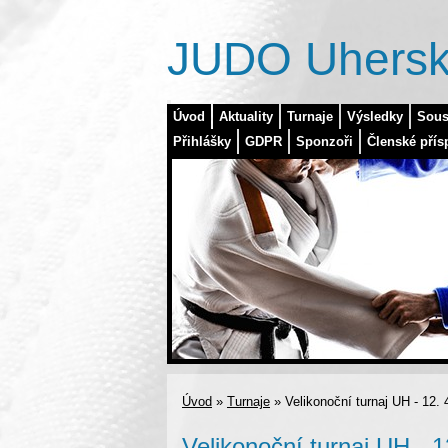
JUDO Uhersk
Úvod
Aktuality
Turnaje
Výsledky
Sous
Přihlášky
GDPR
Sponzoři
Členské přís
Úvod
»
Turnaje
»
Velikonoční turnaj UH - 12. 
Velikonoční turnaj UH - 1