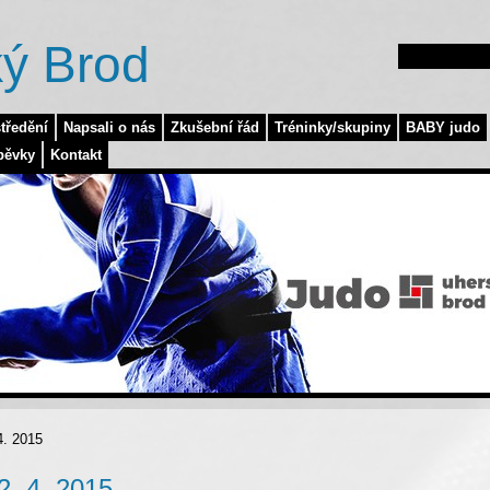
ý Brod
tředění
Napsali o nás
Zkušební řád
Tréninky/skupiny
BABY judo
pěvky
Kontakt
4. 2015
2. 4. 2015