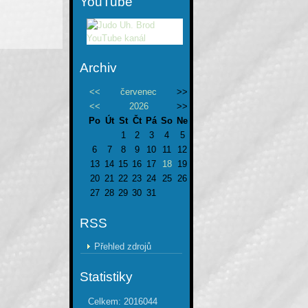
YouTube
Archiv
<<
červenec
>>
<<
2026
>>
Po
Út
St
Čt
Pá
So
Ne
1
2
3
4
5
6
7
8
9
10
11
12
13
14
15
16
17
18
19
20
21
22
23
24
25
26
27
28
29
30
31
RSS
Přehled zdrojů
Statistiky
Celkem:
2016044