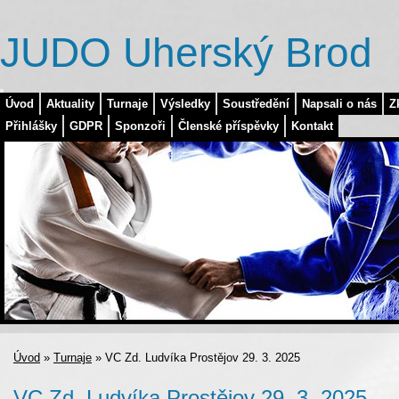
JUDO Uherský Brod
Úvod
Aktuality
Turnaje
Výsledky
Soustředění
Napsali o nás
Z
Přihlášky
GDPR
Sponzoři
Členské příspěvky
Kontakt
Úvod
»
Turnaje
»
VC Zd. Ludvíka Prostějov 29. 3. 2025
VC Zd. Ludvíka Prostějov 29. 3. 2025