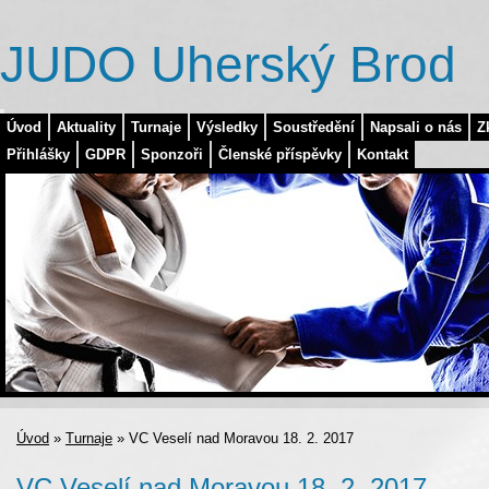
JUDO Uherský Brod
Úvod
Aktuality
Turnaje
Výsledky
Soustředění
Napsali o nás
Z
Přihlášky
GDPR
Sponzoři
Členské příspěvky
Kontakt
Úvod
»
Turnaje
»
VC Veselí nad Moravou 18. 2. 2017
VC Veselí nad Moravou 18. 2. 2017