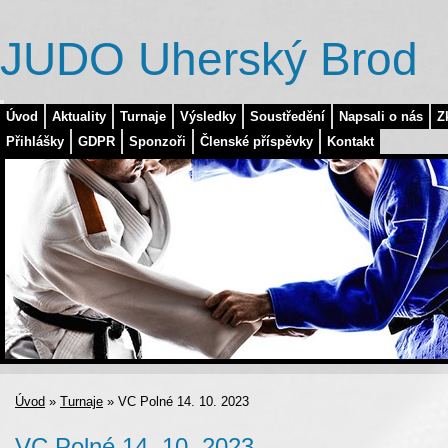
JUDO Uherský Brod
Úvod
Aktuality
Turnaje
Výsledky
Soustředění
Napsali o nás
Z
Přihlášky
GDPR
Sponzoři
Členské příspěvky
Kontakt
Úvod
»
Turnaje
»
VC Polné 14. 10. 2023
VC Polné 14. 10. 2023