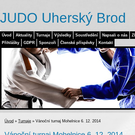
JUDO Uherský Brod
Úvod
Aktuality
Turnaje
Výsledky
Soustředění
Napsali o nás
Z
Přihlášky
GDPR
Sponzoři
Členské příspěvky
Kontakt
Úvod
»
Turnaje
»
Vánoční turnaj Mohelnice 6. 12. 2014
Vánoční turnaj Mohelnice 6. 12. 2014