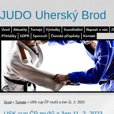
JUDO Uherský Brod
Úvod
Aktuality
Turnaje
Výsledky
Soustředění
Napsali o nás
Z
Přihlášky
GDPR
Sponzoři
Členské příspěvky
Kontakt
Úvod
»
Turnaje
»
USK cup ČP mužů a žen 11. 2. 2023
USK cup ČP mužů a žen 11. 2. 2023