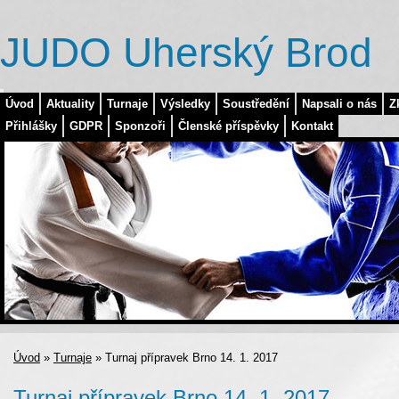
JUDO Uherský Brod
Úvod
Aktuality
Turnaje
Výsledky
Soustředění
Napsali o nás
Z
Přihlášky
GDPR
Sponzoři
Členské příspěvky
Kontakt
Úvod
»
Turnaje
»
Turnaj přípravek Brno 14. 1. 2017
Turnaj přípravek Brno 14. 1. 2017