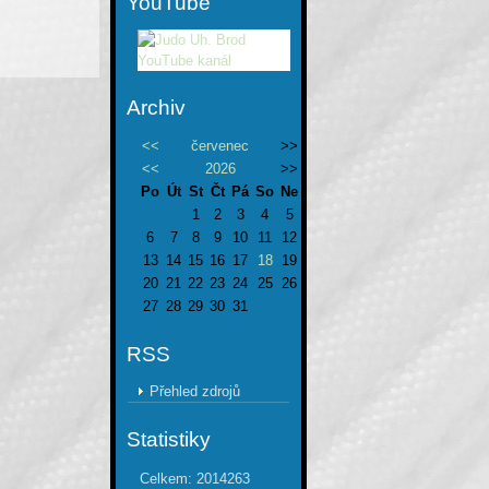
YouTube
Archiv
<<
červenec
>>
<<
2026
>>
Po
Út
St
Čt
Pá
So
Ne
1
2
3
4
5
6
7
8
9
10
11
12
13
14
15
16
17
18
19
20
21
22
23
24
25
26
27
28
29
30
31
RSS
Přehled zdrojů
Statistiky
Celkem:
2014263