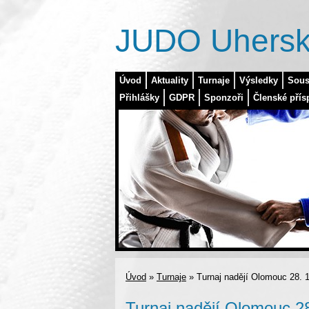
JUDO Uhersk
Úvod
Aktuality
Turnaje
Výsledky
Sous
Přihlášky
GDPR
Sponzoři
Členské přís
Úvod
»
Turnaje
»
Turnaj nadějí Olomouc 28. 
Turnaj nadějí Olomouc 28