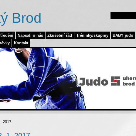
ý Brod
tředění
Napsali o nás
Zkušební řád
Tréninky/skupiny
BABY judo
pěvky
Kontakt
1. 2017
. 1. 2017