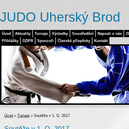
JUDO Uherský Brod
Úvod
Aktuality
Turnaje
Výsledky
Soustředění
Napsali o nás
Z
Přihlášky
GDPR
Sponzoři
Členské příspěvky
Kontakt
Úvod
»
Turnaje
»
Soutěže v 1. Q. 2017
Soutěže v 1. Q. 2017