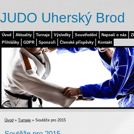
JUDO Uherský Brod
Úvod
Aktuality
Turnaje
Výsledky
Soustředění
Napsali o nás
Z
Přihlášky
GDPR
Sponzoři
Členské příspěvky
Kontakt
Úvod
»
Turnaje
»
Soutěže pro 2015
Soutěže pro 2015