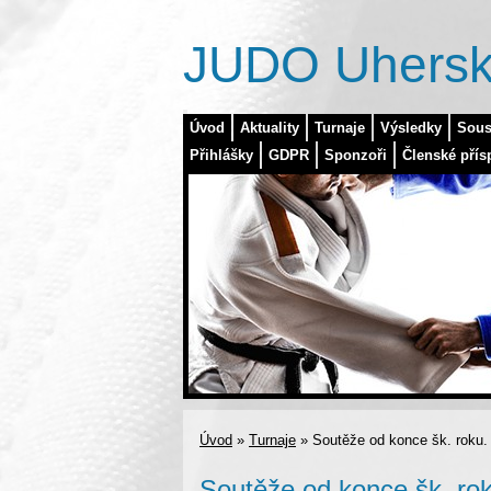
JUDO Uhersk
Úvod
Aktuality
Turnaje
Výsledky
Sous
Přihlášky
GDPR
Sponzoři
Členské přís
Úvod
»
Turnaje
»
Soutěže od konce šk. roku.
Soutěže od konce šk. rok