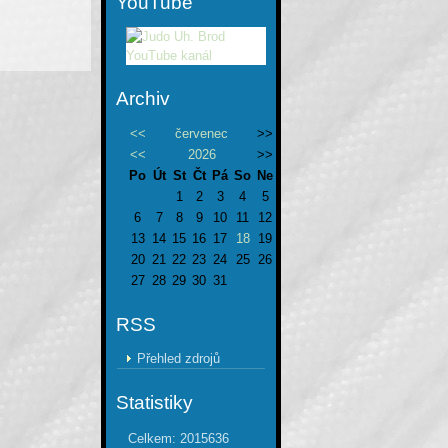
YouTube
Archiv
<<
červenec
>>
<<
2026
>>
Po
Út
St
Čt
Pá
So
Ne
1
2
3
4
5
6
7
8
9
10
11
12
13
14
15
16
17
18
19
20
21
22
23
24
25
26
27
28
29
30
31
RSS
Přehled zdrojů
Statistiky
Celkem:
2015636