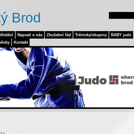
ý Brod
tředění
Napsali o nás
Zkušební řád
Tréninky/skupiny
BABY judo
pěvky
Kontakt
u.