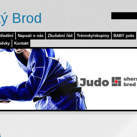
ý Brod
tředění
Napsali o nás
Zkušební řád
Tréninky/skupiny
BABY judo
pěvky
Kontakt
6