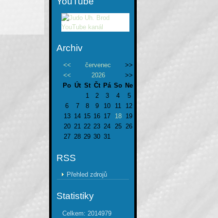
YouTube
Archiv
<<
červenec
>>
<<
2026
>>
Po
Út
St
Čt
Pá
So
Ne
1
2
3
4
5
6
7
8
9
10
11
12
13
14
15
16
17
18
19
20
21
22
23
24
25
26
27
28
29
30
31
RSS
Přehled zdrojů
Statistiky
Celkem:
2014979