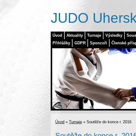
JUDO Uhersk
Úvod
Aktuality
Turnaje
Výsledky
Sous
Přihlášky
GDPR
Sponzoři
Členské přís
Úvod
»
Turnaje
»
Soutěže do konce r. 2016
Soutěže do konce r. 201