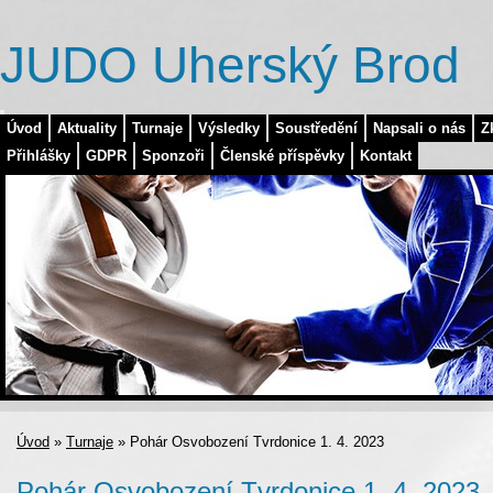
JUDO Uherský Brod
Úvod
Aktuality
Turnaje
Výsledky
Soustředění
Napsali o nás
Z
Přihlášky
GDPR
Sponzoři
Členské příspěvky
Kontakt
Úvod
»
Turnaje
»
Pohár Osvobození Tvrdonice 1. 4. 2023
Pohár Osvobození Tvrdonice 1. 4. 2023