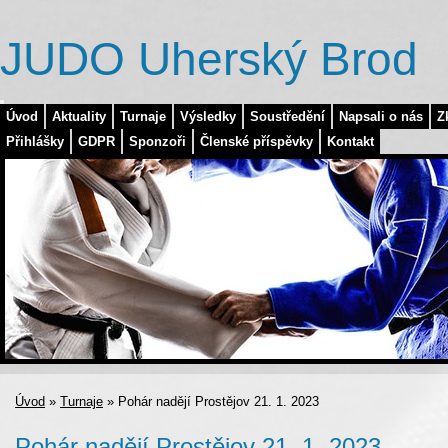
JUDO Uherský Brod
Úvod
Aktuality
Turnaje
Výsledky
Soustředění
Napsali o nás
Z
Přihlášky
GDPR
Sponzoři
Členské příspěvky
Kontakt
Úvod
»
Turnaje
»
Pohár nadějí Prostějov 21. 1. 2023
Pohár nadějí Prostějov 21. 1. 2023