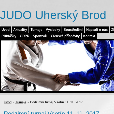
JUDO Uherský Brod
Úvod
Aktuality
Turnaje
Výsledky
Soustředění
Napsali o nás
Z
Přihlášky
GDPR
Sponzoři
Členské příspěvky
Kontakt
Úvod
»
Turnaje
»
Podzimní turnaj Vsetín 11. 11. 2017
Podzimní turnaj Vsetín 11. 11. 2017