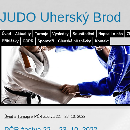
JUDO Uherský Brod
Úvod
Aktuality
Turnaje
Výsledky
Soustředění
Napsali o nás
Z
Přihlášky
GDPR
Sponzoři
Členské příspěvky
Kontakt
Úvod
»
Turnaje
»
PČR žactva 22. - 23. 10. 2022
PČR žactva 22. - 23. 10. 2022