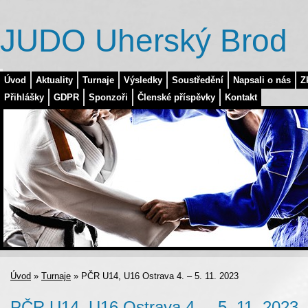
JUDO Uherský Brod
Úvod
Aktuality
Turnaje
Výsledky
Soustředění
Napsali o nás
Z
Přihlášky
GDPR
Sponzoři
Členské příspěvky
Kontakt
Úvod
»
Turnaje
»
PČR U14, U16 Ostrava 4. – 5. 11. 2023
PČR U14, U16 Ostrava 4. – 5. 11. 2023