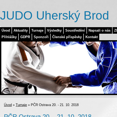
JUDO Uherský Brod
Úvod
Aktuality
Turnaje
Výsledky
Soustředění
Napsali o nás
Z
Přihlášky
GDPR
Sponzoři
Členské příspěvky
Kontakt
Úvod
»
Turnaje
»
PČR Ostrava 20. - 21. 10. 2018
PČR Ostrava 20. - 21. 10. 2018