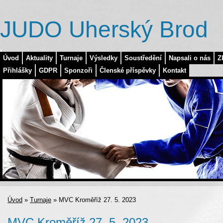
JUDO Uherský Brod
Úvod
Aktuality
Turnaje
Výsledky
Soustředění
Napsali o nás
Z
Přihlášky
GDPR
Sponzoři
Členské příspěvky
Kontakt
Úvod
»
Turnaje
»
MVC Kroměříž 27. 5. 2023
MVC Kroměříž 27. 5. 2023