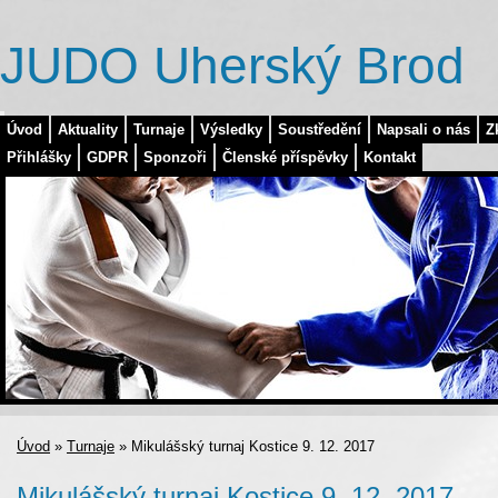
JUDO Uherský Brod
Úvod
Aktuality
Turnaje
Výsledky
Soustředění
Napsali o nás
Z
Přihlášky
GDPR
Sponzoři
Členské příspěvky
Kontakt
Úvod
»
Turnaje
»
Mikulášský turnaj Kostice 9. 12. 2017
Mikulášský turnaj Kostice 9. 12. 2017