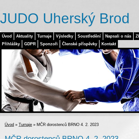
JUDO Uherský Brod
Úvod
Aktuality
Turnaje
Výsledky
Soustředění
Napsali o nás
Z
Přihlášky
GDPR
Sponzoři
Členské příspěvky
Kontakt
Úvod
»
Turnaje
»
MČR dorostenců BRNO 4. 2. 2023
MČR dorostenců BRNO 4. 2. 2023