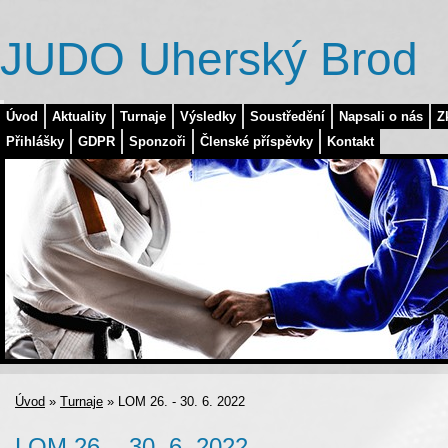
JUDO Uherský Brod
Úvod
Aktuality
Turnaje
Výsledky
Soustředění
Napsali o nás
Z
Přihlášky
GDPR
Sponzoři
Členské příspěvky
Kontakt
Úvod
»
Turnaje
»
LOM 26. - 30. 6. 2022
LOM 26. - 30. 6. 2022