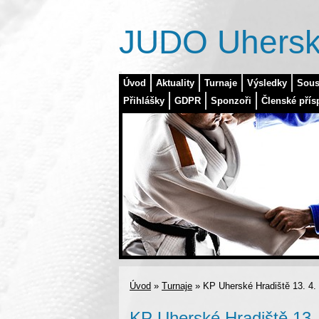
JUDO Uhersk
Úvod
Aktuality
Turnaje
Výsledky
Sous
Přihlášky
GDPR
Sponzoři
Členské přís
Úvod
»
Turnaje
»
KP Uherské Hradiště 13. 4.
KP Uherské Hradiště 13.