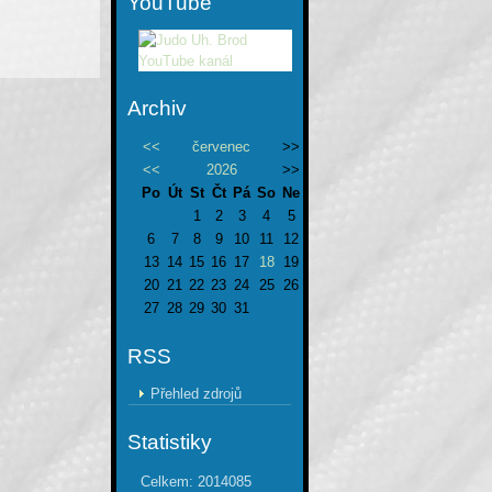
YouTube
Archiv
<<
červenec
>>
<<
2026
>>
Po
Út
St
Čt
Pá
So
Ne
1
2
3
4
5
6
7
8
9
10
11
12
13
14
15
16
17
18
19
20
21
22
23
24
25
26
27
28
29
30
31
RSS
Přehled zdrojů
Statistiky
Celkem:
2014085