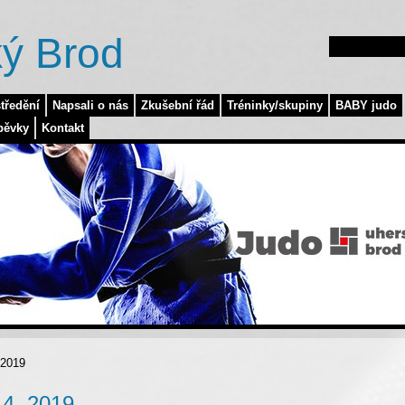
ý Brod
tředění
Napsali o nás
Zkušební řád
Tréninky/skupiny
BABY judo
pěvky
Kontakt
 2019
 4. 2019