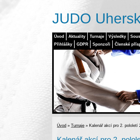
JUDO Uhersk
Úvod
Aktuality
Turnaje
Výsledky
Sous
Přihlášky
GDPR
Sponzoři
Členské přís
Úvod
»
Turnaje
»
Kalenář akcí pro 2. pololetí
Kalenář akcí pro 2. polol