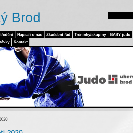
ý Brod
tředění
Napsali o nás
Zkušební řád
Tréninky/skupiny
BABY judo
pěvky
Kontakt
 2020
etí 2020