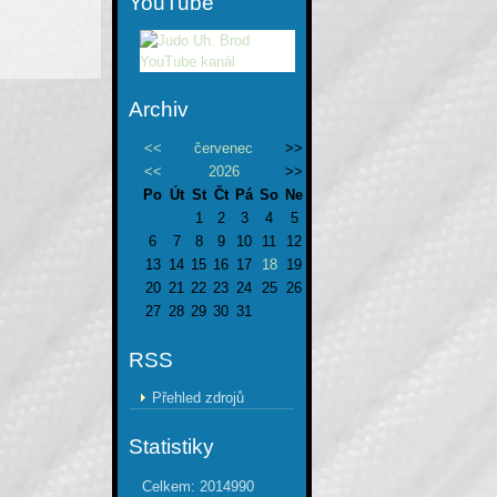
YouTube
Archiv
<<
červenec
>>
<<
2026
>>
Po
Út
St
Čt
Pá
So
Ne
1
2
3
4
5
6
7
8
9
10
11
12
13
14
15
16
17
18
19
20
21
22
23
24
25
26
27
28
29
30
31
RSS
Přehled zdrojů
Statistiky
Celkem:
2014990