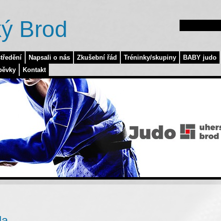
ý Brod
tředění
Napsali o nás
Zkušební řád
Tréninky/skupiny
BABY judo
pěvky
Kontakt
la