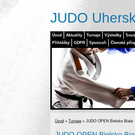
JUDO Uhersk
Úvod
Aktuality
Turnaje
Výsledky
Sous
Přihlášky
GDPR
Sponzoři
Členské přís
Úvod
»
Turnaje
»
JUDO OPEN Bielsko Biala
JUDO OPEN Bielsko Bia