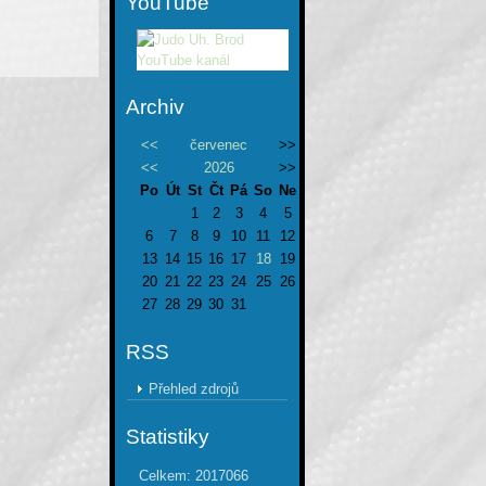
YouTube
Archiv
<<
červenec
>>
<<
2026
>>
Po
Út
St
Čt
Pá
So
Ne
1
2
3
4
5
6
7
8
9
10
11
12
13
14
15
16
17
18
19
20
21
22
23
24
25
26
27
28
29
30
31
RSS
Přehled zdrojů
Statistiky
Celkem:
2017066