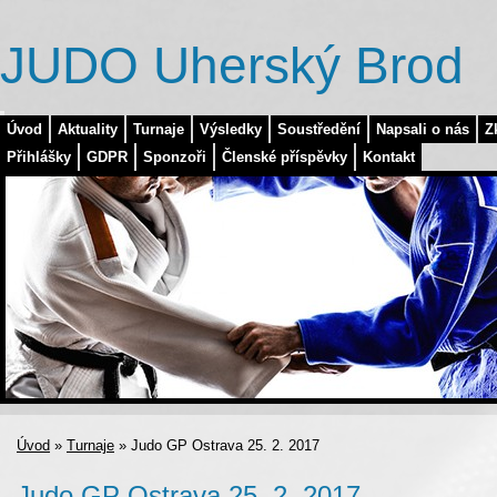
JUDO Uherský Brod
Úvod
Aktuality
Turnaje
Výsledky
Soustředění
Napsali o nás
Z
Přihlášky
GDPR
Sponzoři
Členské příspěvky
Kontakt
Úvod
»
Turnaje
»
Judo GP Ostrava 25. 2. 2017
Judo GP Ostrava 25. 2. 2017