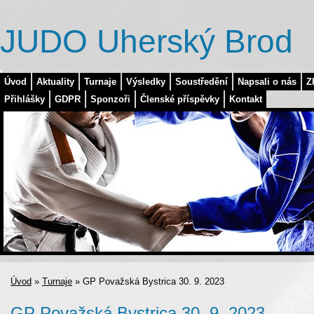
JUDO Uherský Brod
Úvod
Aktuality
Turnaje
Výsledky
Soustředění
Napsali o nás
Z
Přihlášky
GDPR
Sponzoři
Členské příspěvky
Kontakt
Úvod
»
Turnaje
»
GP Považská Bystrica 30. 9. 2023
GP Považská Bystrica 30. 9. 2023