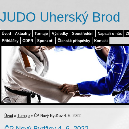
JUDO Uherský Brod
Úvod
Aktuality
Turnaje
Výsledky
Soustředění
Napsali o nás
Z
Přihlášky
GDPR
Sponzoři
Členské příspěvky
Kontakt
Úvod
»
Turnaje
»
ČP Nový Bydžov 4. 6. 2022
ČP Nový Bydžov 4. 6. 2022