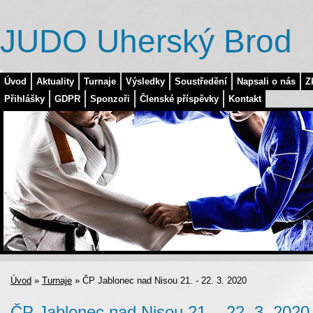
JUDO Uherský Brod
Úvod
Aktuality
Turnaje
Výsledky
Soustředění
Napsali o nás
Z
Přihlášky
GDPR
Sponzoři
Členské příspěvky
Kontakt
Úvod
»
Turnaje
»
ČP Jablonec nad Nisou 21. - 22. 3. 2020
ČP Jablonec nad Nisou 21. - 22. 3. 2020