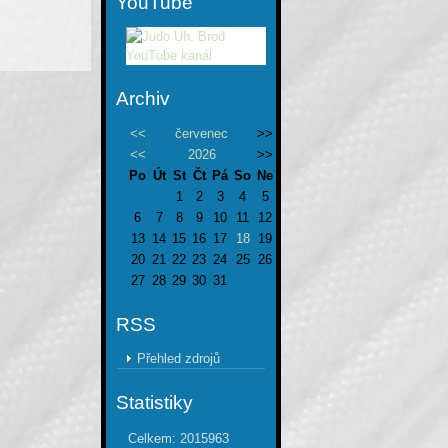
YouTube
Archiv
<<
červenec
>>
<<
2026
>>
Po
Út
St
Čt
Pá
So
Ne
1
2
3
4
5
6
7
8
9
10
11
12
13
14
15
16
17
18
19
20
21
22
23
24
25
26
27
28
29
30
31
RSS
Přehled zdrojů
Statistiky
Celkem:
2015963