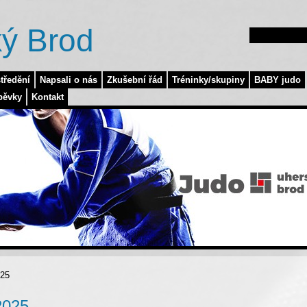
ý Brod
tředění
Napsali o nás
Zkušební řád
Tréninky/skupiny
BABY judo
pěvky
Kontakt
025
2025