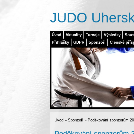
JUDO Uhersk
Úvod
Aktuality
Turnaje
Výsledky
Sous
Přihlášky
GDPR
Sponzoři
Členské přís
Úvod
»
Sponzoři
»
Poděkování sponzorům 2
Poděkování sponzorům 