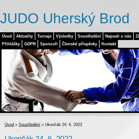
JUDO Uherský Brod
Úvod
Aktuality
Turnaje
Výsledky
Soustředění
Napsali o nás
Z
Přihlášky
GDPR
Sponzoři
Členské příspěvky
Kontakt
Úvod
»
Soustředění
»
Ukončák 24. 6. 2022
Ukončák 24. 6. 2022