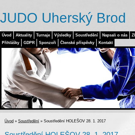
JUDO Uherský Brod
Úvod
Aktuality
Turnaje
Výsledky
Soustředění
Napsali o nás
Z
Přihlášky
GDPR
Sponzoři
Členské příspěvky
Kontakt
Úvod
»
Soustředění
»
Soustředění HOLEŠOV 28. 1. 2017
Soustředění HOLEŠOV 28. 1. 2017