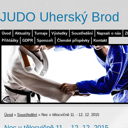
JUDO Uherský Brod
Úvod
Aktuality
Turnaje
Výsledky
Soustředění
Napsali o nás
Z
Přihlášky
GDPR
Sponzoři
Členské příspěvky
Kontakt
Úvod
»
Soustředění
»
Noc v tělocvičně 11. - 12. 12. 2015
Noc v tělocvičně 11. - 12. 12. 2015