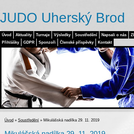
JUDO Uherský Brod
Úvod
Aktuality
Turnaje
Výsledky
Soustředění
Napsali o nás
Z
Přihlášky
GDPR
Sponzoři
Členské příspěvky
Kontakt
Úvod
»
Soustředění
»
Mikulášská nadílka 29. 11. 2019
Mikulášská nadílka 29. 11. 2019