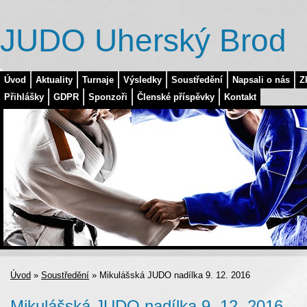
JUDO Uherský Brod
Úvod
Aktuality
Turnaje
Výsledky
Soustředění
Napsali o nás
Z
Přihlášky
GDPR
Sponzoři
Členské příspěvky
Kontakt
Úvod
»
Soustředění
»
Mikulášská JUDO nadílka 9. 12. 2016
Mikulášská JUDO nadílka 9. 12. 2016