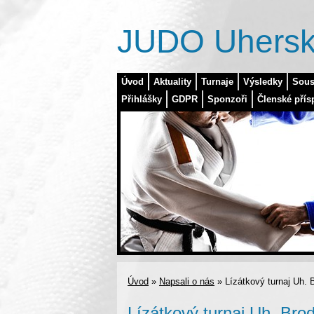
JUDO Uhersk
Úvod
Aktuality
Turnaje
Výsledky
Sous
Přihlášky
GDPR
Sponzoři
Členské přís
Úvod
»
Napsali o nás
»
Lízátkový turnaj Uh. 
Lízátkový turnaj Uh. Bro