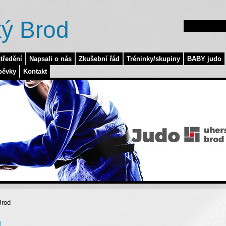
ý Brod
tředění
Napsali o nás
Zkušební řád
Tréninky/skupiny
BABY judo
pěvky
Kontakt
Brod
d