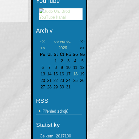
YouTube
Archiv
<<
červenec
>>
<<
2026
>>
Po
Út
St
Čt
Pá
So
Ne
1
2
3
4
5
6
7
8
9
10
11
12
13
14
15
16
17
18
19
20
21
22
23
24
25
26
27
28
29
30
31
RSS
Přehled zdrojů
Statistiky
Celkem:
2017100