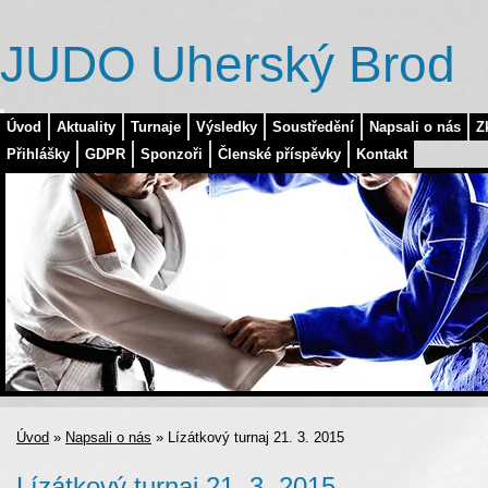
JUDO Uherský Brod
Úvod
Aktuality
Turnaje
Výsledky
Soustředění
Napsali o nás
Z
Přihlášky
GDPR
Sponzoři
Členské příspěvky
Kontakt
Úvod
»
Napsali o nás
»
Lízátkový turnaj 21. 3. 2015
Lízátkový turnaj 21. 3. 2015