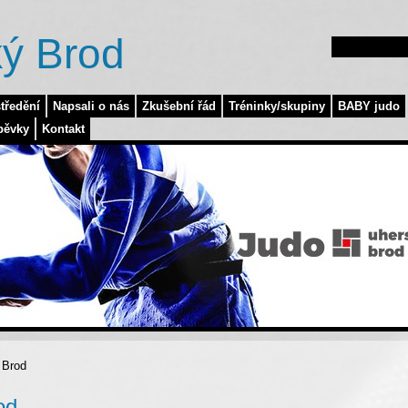
ý Brod
tředění
Napsali o nás
Zkušební řád
Tréninky/skupiny
BABY judo
pěvky
Kontakt
 Brod
od