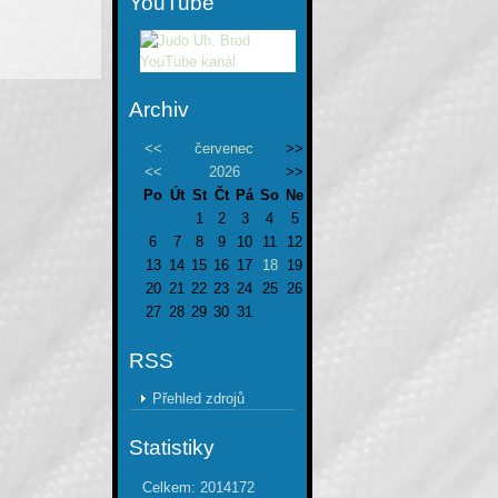
YouTube
Archiv
<<
červenec
>>
<<
2026
>>
Po
Út
St
Čt
Pá
So
Ne
1
2
3
4
5
6
7
8
9
10
11
12
13
14
15
16
17
18
19
20
21
22
23
24
25
26
27
28
29
30
31
RSS
Přehled zdrojů
Statistiky
Celkem:
2014172