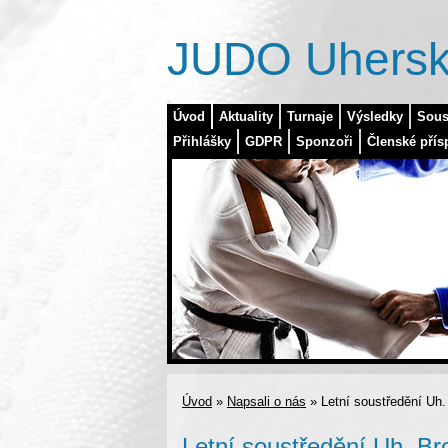
JUDO Uhersk
Úvod
Aktuality
Turnaje
Výsledky
Sous
Přihlášky
GDPR
Sponzoři
Členské přís
Úvod
»
Napsali o nás
»
Letní soustředění Uh.
Letní soustředění Uh. Br